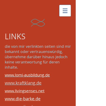
LINKS
die von mir verlinkten seiten sind mir
bekannt oder vertrauenswürdig,
übernehme darüber hinaus jedoch
keine verantwortung für deren
inhalte.
www.lomi-ausbildung.de
www.kraftklang.de
www.livingsenses.net
www.die-barke.de